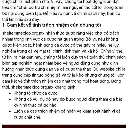
cược chỉ là một phần nhỏ. Vì vậy, chúng tôi hoạt động luôn đặt
tiêu chí “
chơi có trách nhiệm
” làm nguyên tắc cốt lõi trong toàn
bộ nội dung biên tập. Để hiểu rõ hơn về chính sách này, bạn có
thể tìm hiểu sau đây.
1. Cam kết về tính trách nhiệm của chúng tôi
sheltersmexico.org.mx nhận thức được rằng việc chơi có trách
nhiệm trong lĩnh vực cá cược rất quan trọng. Bởi vì, nếu không
được kiểm soát, hành động cá cược có thể gây ra nhiều hệ lụy
nghiêm trọng cả về mặt tài chính, tinh thần và xã hội. Chính vì thế,
từ khi ra mắt đến nay, chúng tôi luôn duy trì và tuân thủ chính sách
biên tập nghiêm ngặt nhằm bảo vệ người dùng cũng như định
hướng nhận thức đúng đắn về cá cược thể thao.
Dù website chỉ là
trang cung cấp tin tức bóng đá và tỷ lệ kèo nhưng chúng tôi luôn
cam kết về tính trách nhiệm cao nhất trong mọi hoạt động. Đồng
thời, sheltersmexico.org.mx khẳng định:
Không tổ chức cá cược.
Không cổ vũ, dụ dỗ hay ép buộc người dùng tham gia bất
kỳ hình thức cá độ nào.
Luôn đề cao trách nhiệm cá nhân và kiểm soát hành vi cá
cược chặt chẽ.