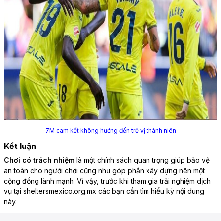
7M cam kết không hướng đến trẻ vị thành niên
Kết luận
Chơi có trách nhiệm
là một chính sách quan trọng giúp bảo vệ
an toàn cho người chơi cũng như góp phần xây dựng nên một
cộng đồng lành mạnh. Vì vậy, trước khi tham gia trải nghiệm dịch
vụ tại sheltersmexico.org.mx các bạn cần tìm hiểu kỹ nội dung
này.