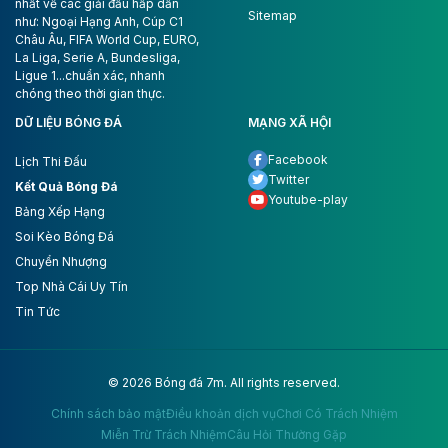
nhất về các giải đấu hấp dẫn
Sitemap
như: Ngoại Hạng Anh, Cúp C1
Kết quả cập nhật theo thời gian thực, chuẩn từng
Châu Âu, FIFA World Cup, EURO,
giây
La Liga, Serie A, Bundesliga,
Ligue 1...chuẩn xác, nhanh
7M sử dụng hệ thống công nghệ đồng bộ dữ liệu tự động
chóng theo thời gian thực.
theo thời gian thực. Ngay khi mọi người truy cập vào hệ
thống lập tức có thể theo dõi mọi diễn biến trận đấu chính
DỮ LIỆU BÓNG ĐÁ
MẠNG XÃ HỘI
xác đến từng giây. Chỉ cần trận đấu có bàn thắng, có thẻ
Facebook
phạt hay thay người, dữ liệu lập tức sẽ đồng hộ theo diễn
Lịch Thi Đấu
Twitter
biến trên sân cỏ giúp bạn có thể theo dõi mà không cần tải
Kết Quả Bóng Đá
Youtube-play
lại trang.
Bảng Xếp Hạng
Công nghệ được đồng bộ theo dữ liệu toàn cầu vậy nên 7M
Soi Kèo Bóng Đá
cho phép hàng triệu người dùng có thể truy cập vào hệ
Chuyển Nhượng
thống cùng lúc mà không lo bị trễ, bị sai lệch. Đây là một
Top Nhà Cái Uy Tín
trong những ưu điểm vượt trội của 7M so với các nền tảng
Tin Tức
khác hoạt động trên thị trường.
Dữ liệu phủ sóng trên khắp mọi giải đấu
Không chỉ nổi bật với tốc độ cập nhật siêu tốc mà 7M còn sở
© 2026 Bóng đá 7m. All rights reserved.
hữu kho dữ liệu thông tin bóng đá cực kỳ phong phú, toàn
Chính sách bảo mật
Điều khoản dịch vụ
Chơi Có Trách Nhiệm
diện. Một khi truy cập hệ thống, bạn có thể khám phá
KQBD
Miễn Trừ Trách Nhiệm
Câu Hỏi Thường Gặp
của hơn 1000 giải đấu lớn nhỏ trên khắp thế giới. Chỉ một cú