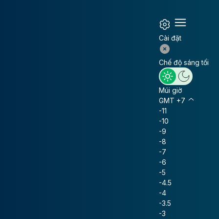
Cài đặt
Chế độ sáng tối
Múi giờ
GMT +7
-11
-10
-9
-8
-7
-6
-5
-4.5
-4
-3.5
-3