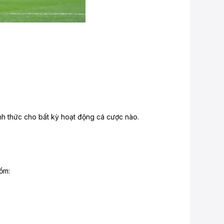
ính thức cho bất kỳ hoạt động cá cược nào.
gồm: