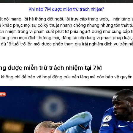
Khi nào 7M được miễn trừ trách nhiệm?
t nối mạng, lỗi hệ thống đột ngột, lỗi truy cập trang web,….nền tảng
ẽ khắc phục mọi sự cố kỹ thuật nhanh chóng nhưng những tổn thất từ
h nhiệm trong vi phạm xuất phát từ phía người dùng như cung cấp th
n tảng cho mục đích thương mại, đăng tải nội dung vi phạm pháp luật
đủ 18 tuổi trở lên mới được phép tham gia trải nghiệm dịch vụ trên nề
ng được miễn trừ trách nhiệm tại 7M
hông chỉ để bảo vệ hoạt động của nền tảng mà còn bảo vệ quyền lợi