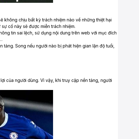
 sẽ không chịu bất kỳ trách nhiệm nào về những thiệt hại
 sự cố này sẽ được miễn trách nhiệm.
ông tin sai lệch, sử dụng nội dung trên web với mục đích
,…
n tảng. Song nếu người nào bị phát hiện gian lận độ tuổi,
 của người dùng. Vì vậy, khi truy cập nền tảng, người