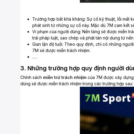
Trường hợp bất khả kháng: Sự cố kỹ thuật, lỗi mất kế
phát sinh từ những sự cố này. Mặc dù 7M cam kết s
Vi phạm của người dùng: Nền tảng sẽ được miễn trác
trái pháp luật, sao chép và phát tán nội dung từ nề
Gian lận độ tuổi: Theo quy định, chỉ có những người 
7M sẽ được miễn trách nhiệm.
….
3. Những trường hợp quy định người dù
Chính sách
miễn trừ trách nhiệm
của 7M được xây dựng k
dùng sẽ được miễn trách nhiệm trong các trường hợp sau: