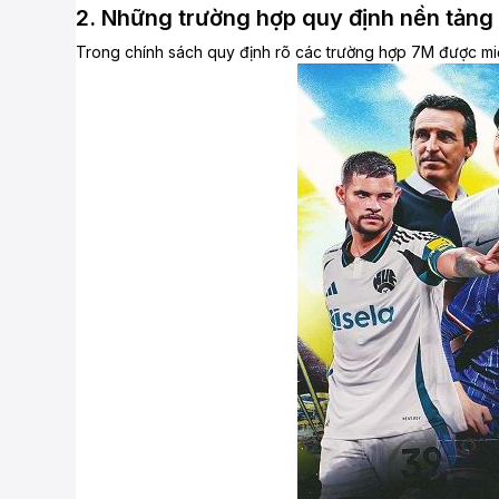
2. Những trường hợp quy định nền tảng
Trong chính sách quy định rõ các trường hợp 7M được miễ