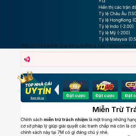
+13
Hiển thị các trận đ
Tỷ lệ Châu Âu (1.5
Tỷ lệ HongKong (0
Tỷ lệ Indo (-2.00)
Tỷ lệ Mỹ (-200)
Tỷ lệ Malaysia (0.5
7M
Lịch Thi Đấu
Kết Quả Bóng Đá
Bảng Xếp Hạng
Soi Kèo 
Đặt cược
Đặt cược
Đặt cược
Đặt 
Xem tất cả
Miễn Trừ Tr
Chính sách
miễn trừ trách nhiệm
là một trong những hạn
cơ sở pháp lý giúp giải quyết các tranh chấp mà còn là c
chính sách này tại 7M có gì đáng chú ý nhé.