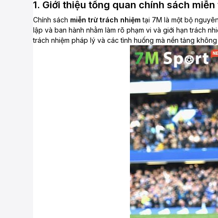
1. Giới thiệu tổng quan chính sách miễn
Chính sách
miễn trừ trách nhiệm
tại 7M là một bộ nguyên
lập và ban hành nhằm làm rõ phạm vi và giới hạn trách nh
trách nhiệm pháp lý và các tình huống mà nền tảng không 