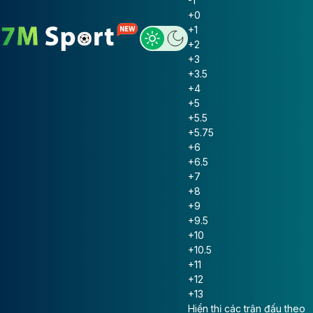
-1
+0
+1
+2
+3
+3.5
+4
+5
+5.5
+5.75
+6
+6.5
+7
+8
+9
+9.5
+10
+10.5
+11
+12
+13
Hiển thị các trận đấu theo