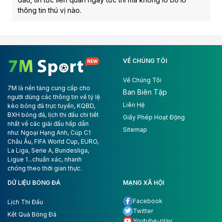
thông tin thú vị nào.
VỀ CHÚNG TÔI
Về Chúng Tôi
7M là nền tảng cung cấp cho
Ban Biên Tập
người dùng các thông tin về tỷ lệ
Liên Hệ
kèo bóng đá trực tuyến, KQBD,
BXH bóng đá, lịch thi đấu chi tiết
Giấy Phép Hoạt Động
nhất về các giải đấu hấp dẫn
Sitemap
như: Ngoại Hạng Anh, Cúp C1
Châu Âu, FIFA World Cup, EURO,
La Liga, Serie A, Bundesliga,
Ligue 1...chuẩn xác, nhanh
chóng theo thời gian thực.
DỮ LIỆU BÓNG ĐÁ
MẠNG XÃ HỘI
Facebook
Lịch Thi Đấu
Twitter
Kết Quả Bóng Đá
Youtube-play