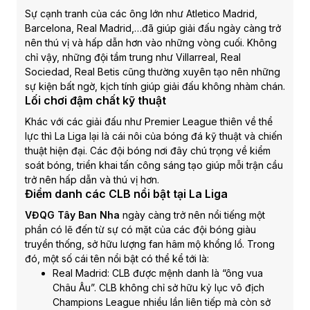
Sự cạnh tranh của các ông lớn như Atletico Madrid,
Barcelona, Real
Madrid
,…đã giúp giải đấu ngày càng trở
nên thú vị và hấp dẫn hơn vào những vòng cuối. Không
chỉ vậy, những đội tầm trung như
Villarreal
, Real
Sociedad, Real Betis cũng thường xuyên tạo nên những
sự kiện bất ngờ, kịch tính giúp giải đấu không nhàm chán.
Lối chơi đậm chất kỹ thuật
Khác với các giải đấu như Premier League thiên về thể
lực thì La Liga lại là cái nôi của bóng đá kỹ thuật và chiến
thuật hiện đại. Các đội bóng nơi đây chú trọng về kiểm
soát bóng, triển khai tấn công sáng tạo giúp mỗi trận cầu
trở nên hấp dẫn và thú vị hơn.
Điểm danh các CLB nổi bật tại La Liga
VĐQG Tây Ban Nha
ngày càng trở nên nổi tiếng một
phần có lẽ đến từ sự có mặt của các đội bóng giàu
truyền thống, sở hữu lượng fan hâm mộ khổng lồ. Trong
đó, một số cái tên nổi bật có thể kể tới là:
Real Madrid: CLB được mệnh danh là “ông vua
Châu Âu”. CLB không chỉ sở hữu kỷ lục vô địch
Champions League nhiều lần liên tiếp mà còn sở