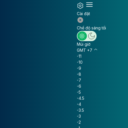
Cài đặt
Chế độ sáng tối
Múi giờ
GMT +7
-11
-10
-9
-8
-7
-6
-5
-4.5
-4
-3.5
-3
-2