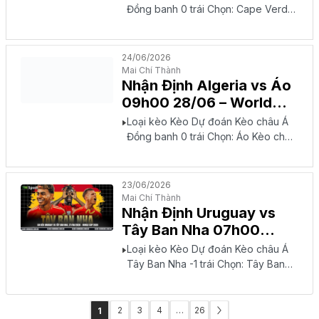
Đồng banh 0 trái Chọn: Cape Verde
Kèo châu Âu Cape Verde thắng tỷ lệ
1:2.55 Chọn:...
24/06/2026
Mai Chí Thành
Nhận Định Algeria vs Áo
09h00 28/06 – World
Cup 2026
Loại kèo Kèo Dự đoán Kèo châu Á
Đồng banh 0 trái Chọn: Áo Kèo châu
Âu Algeria thắng tỷ lệ 1:2.9 Chọn: Áo
Áo...
23/06/2026
Mai Chí Thành
Nhận Định Uruguay vs
Tây Ban Nha 07h00
27/06 – World Cup 2026
Loại kèo Kèo Dự đoán Kèo châu Á
Tây Ban Nha -1 trái Chọn: Tây Ban
Nha Kèo châu Âu Uruguay thắng tỷ
lệ 1:6...
2
3
4
…
26
1