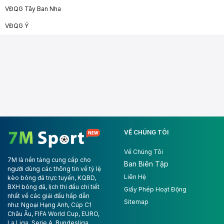
VĐQG Tây Ban Nha
VĐQG Ý
VỀ CHÚNG TÔI
Về Chúng Tôi
7M là nền tảng cung cấp cho
Ban Biên Tập
người dùng các thông tin về tỷ lệ
Liên Hệ
kèo bóng đá trực tuyến, KQBD,
BXH bóng đá, lịch thi đấu chi tiết
Giấy Phép Hoạt Động
nhất về các giải đấu hấp dẫn
Sitemap
như: Ngoại Hạng Anh, Cúp C1
Châu Âu, FIFA World Cup, EURO,
La Liga, Serie A, Bundesliga,